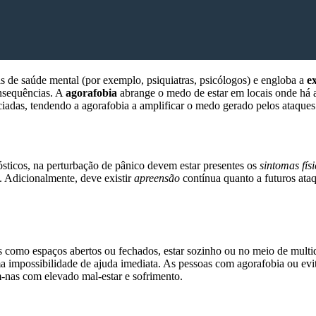
is de saúde mental (por exemplo, psiquiatras, psicólogos) e engloba a
e
onsequências. A
agorafobia
abrange o medo de estar em locais onde há
ociadas, tendendo a agorafobia a amplificar o medo gerado pelos ataques
sticos, na perturbação de pânico devem estar presentes os
sintomas fís
 Adicionalmente, deve existir
apreensão
contínua quanto a futuros ata
s como espaços abertos ou fechados, estar sozinho ou no meio de multid
ma impossibilidade de ajuda imediata. As pessoas com agorafobia ou ev
m-nas com elevado mal-estar e sofrimento.