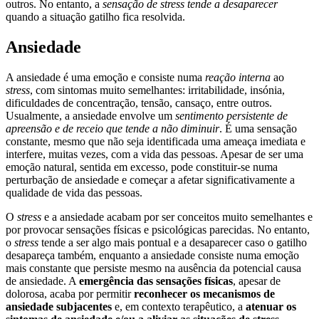
outros. No entanto, a
sensação de stress tende a desaparecer
quando a situação gatilho fica resolvida.
Ansiedade
A ansiedade é uma emoção e consiste numa
reação interna
ao
stress
, com sintomas muito semelhantes: irritabilidade, insónia,
dificuldades de concentração, tensão, cansaço, entre outros.
Usualmente, a ansiedade envolve um
sentimento persistente de
apreensão e de receio que tende a não diminuir
. É uma sensação
constante, mesmo que não seja identificada uma ameaça imediata e
interfere, muitas vezes, com a vida das pessoas. Apesar de ser uma
emoção natural, sentida em excesso, pode constituir-se numa
perturbação de ansiedade e começar a afetar significativamente a
qualidade de vida das pessoas.
O
stress
e a ansiedade acabam por ser conceitos muito semelhantes e
por provocar sensações físicas e psicológicas parecidas. No entanto,
o
stress
tende a ser algo mais pontual e a desaparecer caso o gatilho
desapareça também, enquanto a ansiedade consiste numa emoção
mais constante que persiste mesmo na ausência da potencial causa
de ansiedade. A
emergência das sensações físicas
, apesar de
dolorosa, acaba por permitir
reconhecer os mecanismos de
ansiedade subjacentes
e, em contexto terapêutico, a
atenuar os