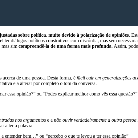
 ajustadas sobre política, muito devido à polarização de opiniões
. Es
el ter diálogos políticos construtivos com discórdia, mas sem necessari
, mas sim
compreendê-la de uma forma mais profunda
. Assim, pode
as acerca de uma pessoa. Desta forma, é
fácil cair em generalizações a
tativa e a alterar por completo o tom da conversa.
mar essa opinião?” ou “Podes explicar melhor como vês essa questão?”
ntradas nos argumentos
e a
não ouvir verdadeiramente a outra pessoa
ar a ter a palavra.
u a entender bem…” ou “percebo o que te levou a ter essa opinião”